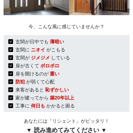
今、こんな風に感じていませんか？
玄関が日中でも
薄暗い
玄関に
ニオイ
がこもる
玄関が
ジメジメ
している
扉が古くて
ボロボロ
扉を開けるのが
重い
防犯
が弱くて心配
来客があると
恥ずかしい
家が建ってから
築20年以上
工事に
何日も
かかると困る
あなたには「リシェント」がピッタリ！
▼ 読み進めてみてください ▼