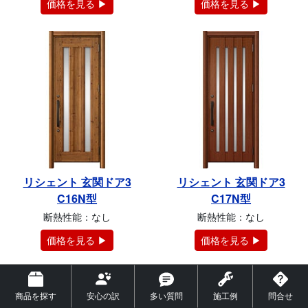
価格を見る ▶
価格を見る ▶
リシェント 玄関ドア3
リシェント 玄関ドア3
C16N型
C17N型
断熱性能：なし
断熱性能：なし
価格を見る ▶
価格を見る ▶
商品を探す
安心の訳
多い質問
施工例
問合せ