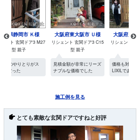
様
大阪府東大阪市 Ｕ様
大阪府岸和田市 Ｙ様
M27
リシェント 玄関ドア3 C15
リシェント 玄関引戸2 P14
リシ
型 親子
型
ス
見積金額が非常にリーズ
価格も対応も早く商品が
ネ
ナブルな価格でした
LIXILである
電
施工例を見る
とても素敵な玄関ドアですねと好評