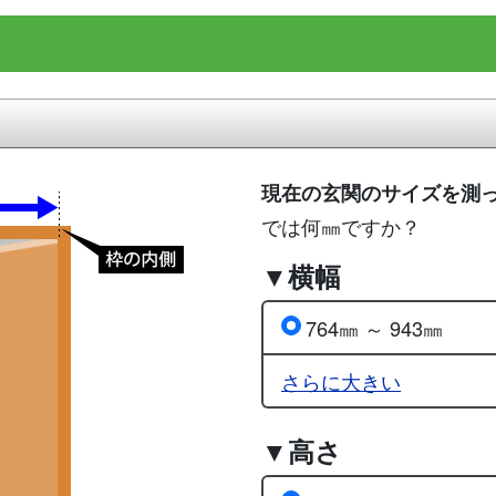
現在の玄関のサイズを測
では何㎜ですか？
▼横幅
764㎜ ～ 943㎜
さらに大きい
▼高さ