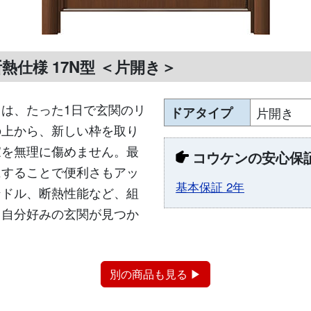
熱仕様 17N型 ＜片開き＞
は、たった1日で玄関のリ
ドアタイプ
片開き
の上から、新しい枠を取り
家を無理に傷めません。最
コウケンの安心保
にすることで便利さもアッ
基本保証 2年
ンドル、断熱性能など、組
、自分好みの玄関が見つか
別の商品も見る ▶