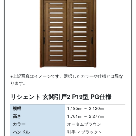
※上記写真はイメージです。選択したカラーや仕様とは異な
ります。
リシェント 玄関引戸2 P19型 PG仕様
横幅
1,195㎜ ～ 2,120㎜
高さ
1,761㎜ ～ 2,277㎜
カラー
オータムブラウン
ハンドル
引手 ＜ブラック＞