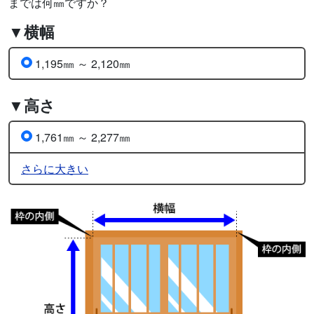
までは何㎜ですか？
▼横幅
1,195㎜ ～ 2,120㎜
▼高さ
1,761㎜ ～ 2,277㎜
さらに大きい