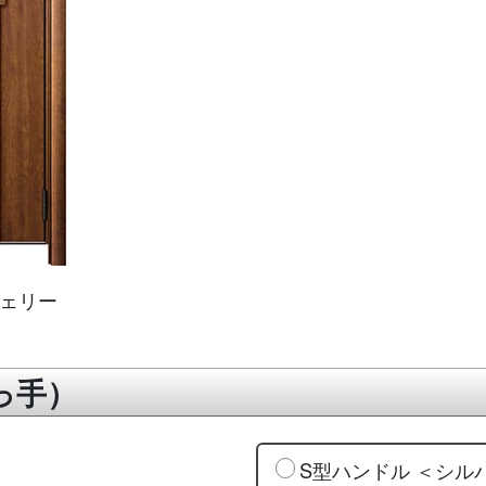
ェリー
っ手）
S型ハンドル ＜シル