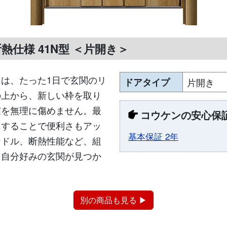
熱仕様 41N型 ＜片開き＞
は、たった1日で玄関のリ
ドアタイプ
片開き
の上から、新しい枠を取り
家を無理に傷めません。最
コウケンの安心保
にすることで便利さもアッ
基本保証 2年
ンドル、断熱性能など、組
、自分好みの玄関が見つか
別の商品も見る ▶