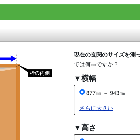
現在の玄関のサイズを測
では何㎜ですか？
▼横幅
877㎜ ～ 943㎜
さらに大きい
▼高さ