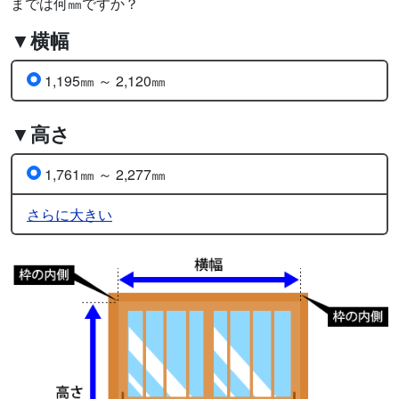
までは何㎜ですか？
▼横幅
1,195㎜ ～ 2,120㎜
▼高さ
1,761㎜ ～ 2,277㎜
さらに大きい