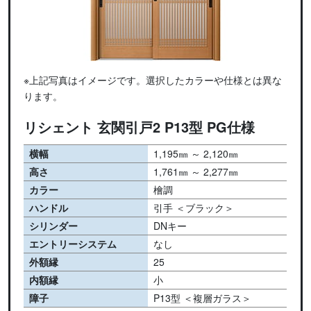
※上記写真はイメージです。選択したカラーや仕様とは異な
ります。
リシェント 玄関引戸2 P13型 PG仕様
横幅
1,195㎜ ～ 2,120㎜
高さ
1,761㎜ ～ 2,277㎜
カラー
檜調
ハンドル
引手 ＜ブラック＞
シリンダー
DNキー
エントリーシステム
なし
外額縁
25
内額縁
小
障子
P13型 ＜複層ガラス＞