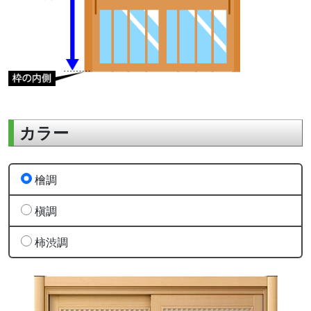
カラー
檜調
槇調
柿渋調