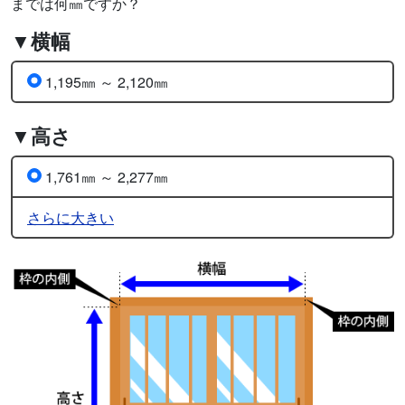
までは何㎜ですか？
▼横幅
1,195㎜ ～ 2,120㎜
▼高さ
1,761㎜ ～ 2,277㎜
さらに大きい