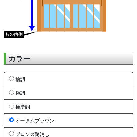
カラー
檜調
槇調
柿渋調
オータムブラウン
ブロンズ艶消し