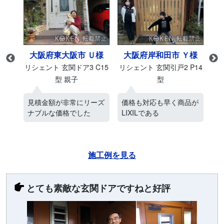
様
大阪府東大阪市 Ｕ様
大阪府岸和田市 Ｙ様
M27
リシェント 玄関ドア3 C15
リシェント 玄関引戸2 P14
リシ
型 親子
型
ス
見積金額が非常にリーズ
価格も対応も早く商品が
ネ
ナブルな価格でした
LIXILである
電
施工例を見る
とても素敵な玄関ドアですねと好評