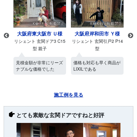
様
大阪府東大阪市 Ｕ様
大阪府岸和田市 Ｙ様
M27
リシェント 玄関ドア3 C15
リシェント 玄関引戸2 P14
リシ
型 親子
型
ス
見積金額が非常にリーズ
価格も対応も早く商品が
ネ
ナブルな価格でした
LIXILである
電
施工例を見る
とても素敵な玄関ドアですねと好評