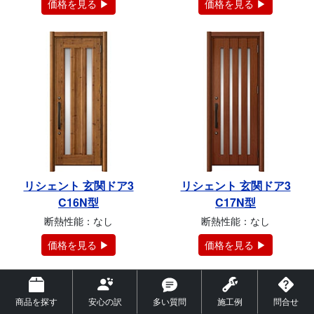
価格を見る ▶
価格を見る ▶
リシェント 玄関ドア3
リシェント 玄関ドア3
C16N型
C17N型
断熱性能：なし
断熱性能：なし
価格を見る ▶
価格を見る ▶
商品を探す
安心の訳
多い質問
施工例
問合せ