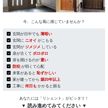
今、こんな風に感じていませんか？
玄関が日中でも
薄暗い
玄関に
ニオイ
がこもる
玄関が
ジメジメ
している
扉が古くて
ボロボロ
扉を開けるのが
重い
防犯
が弱くて心配
来客があると
恥ずかしい
家が建ってから
築20年以上
工事に
何日も
かかると困る
あなたには「リシェント」がピッタリ！
▼ 読み進めてみてください ▼