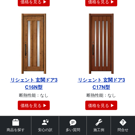
価格を見る ▶
価格を見る ▶
リシェント 玄関ドア3
リシェント 玄関ドア3
C16N型
C17N型
断熱性能：なし
断熱性能：なし
価格を見る ▶
価格を見る ▶
商品を探す
安心の訳
多い質問
施工例
問合せ