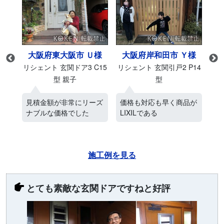
様
大阪府東大阪市 Ｕ様
大阪府岸和田市 Ｙ様
M27
リシェント 玄関ドア3 C15
リシェント 玄関引戸2 P14
リシ
型 親子
型
ス
見積金額が非常にリーズ
価格も対応も早く商品が
ネ
ナブルな価格でした
LIXILである
電
施工例を見る
とても素敵な玄関ドアですねと好評