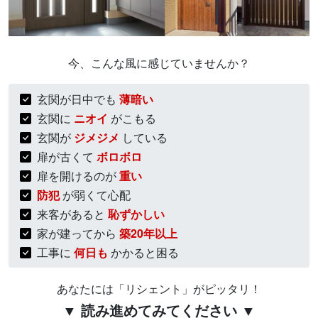
今、こんな風に感じていませんか？
玄関が日中でも
薄暗い
玄関に
ニオイ
がこもる
玄関が
ジメジメ
している
扉が古くて
ボロボロ
扉を開けるのが
重い
防犯
が弱くて心配
来客があると
恥ずかしい
家が建ってから
築20年以上
工事に
何日も
かかると困る
あなたには「リシェント」がピッタリ！
▼ 読み進めてみてください ▼