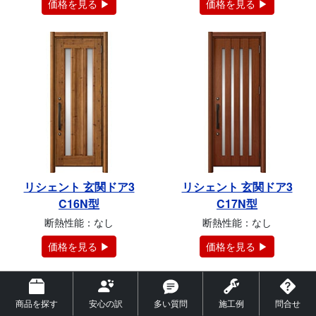
価格を見る ▶
価格を見る ▶
リシェント 玄関ドア3
リシェント 玄関ドア3
C16N型
C17N型
断熱性能：なし
断熱性能：なし
価格を見る ▶
価格を見る ▶
商品を探す
安心の訳
多い質問
施工例
問合せ