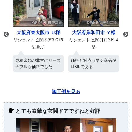
様
大阪府東大阪市 Ｕ様
大阪府岸和田市 Ｙ様
M27
リシェント 玄関ドア3 C15
リシェント 玄関引戸2 P14
リシ
型 親子
型
ス
見積金額が非常にリーズ
価格も対応も早く商品が
ネ
ナブルな価格でした
LIXILである
電
施工例を見る
とても素敵な玄関ドアですねと好評