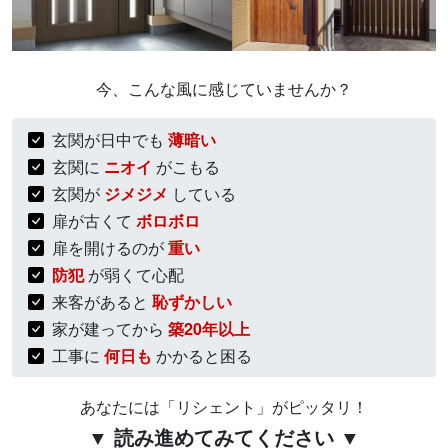
今、こんな風に感じていませんか？
玄関が日中でも
薄暗い
玄関に
ニオイ
がこもる
玄関が
ジメジメ
している
扉が古くて
ボロボロ
扉を開けるのが
重い
防犯
が弱くて心配
来客があると
恥ずかしい
家が建ってから
築20年以上
工事に
何日も
かかると困る
あなたには「リシェント」がピッタリ！
▼ 読み進めてみてください ▼