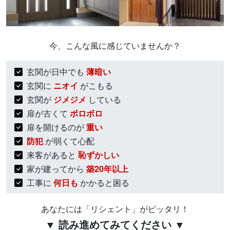
今、こんな風に感じていませんか？
玄関が日中でも
薄暗い
玄関に
ニオイ
がこもる
玄関が
ジメジメ
している
扉が古くて
ボロボロ
扉を開けるのが
重い
防犯
が弱くて心配
来客があると
恥ずかしい
家が建ってから
築20年以上
工事に
何日も
かかると困る
あなたには「リシェント」がピッタリ！
▼ 読み進めてみてください ▼