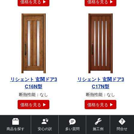
価格を見る ▶
価格を見る ▶
リシェント 玄関ドア3
リシェント 玄関ドア3
C16N型
C17N型
断熱性能：なし
断熱性能：なし
価格を見る ▶
価格を見る ▶
商品を探す
安心の訳
多い質問
施工例
問合せ