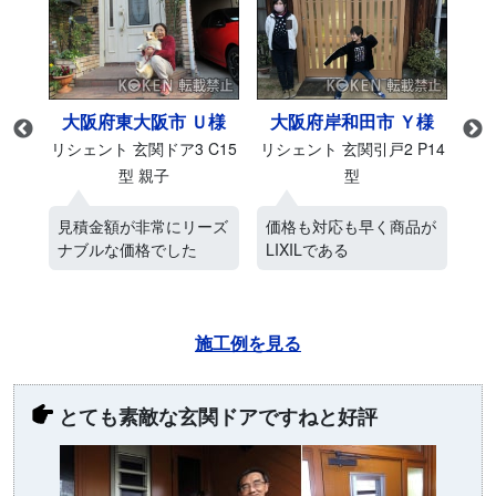
様
大阪府東大阪市 Ｕ様
大阪府岸和田市 Ｙ様
M27
リシェント 玄関ドア3 C15
リシェント 玄関引戸2 P14
リシ
型 親子
型
ス
見積金額が非常にリーズ
価格も対応も早く商品が
ネ
ナブルな価格でした
LIXILである
電
施工例を見る
とても素敵な玄関ドアですねと好評