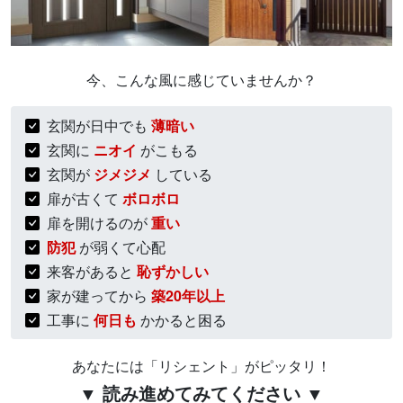
今、こんな風に感じていませんか？
玄関が日中でも
薄暗い
玄関に
ニオイ
がこもる
玄関が
ジメジメ
している
扉が古くて
ボロボロ
扉を開けるのが
重い
防犯
が弱くて心配
来客があると
恥ずかしい
家が建ってから
築20年以上
工事に
何日も
かかると困る
あなたには「リシェント」がピッタリ！
▼ 読み進めてみてください ▼