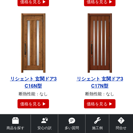
価格を見る ▶
価格を見る ▶
リシェント 玄関ドア3
リシェント 玄関ドア3
C16N型
C17N型
断熱性能：なし
断熱性能：なし
価格を見る ▶
価格を見る ▶
商品を探す
安心の訳
多い質問
施工例
問合せ