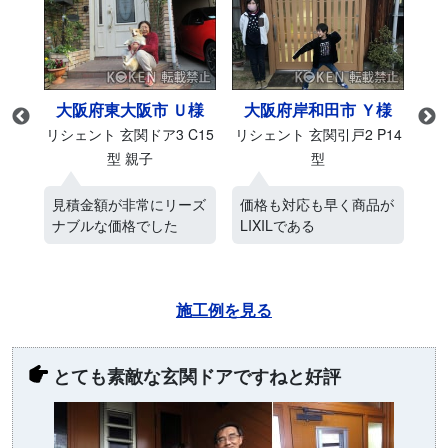
東大阪市 Ｕ様
大阪府岸和田市 Ｙ様
兵庫県相生市 
 玄関ドア3 C15
リシェント 玄関引戸2 P14
リシェント 玄関引戸2 
型 親子
型
型
が非常にリーズ
価格も対応も早く商品が
ネットでの豊富な資
価格でした
LIXILである
電話及びメールでの
施工例を見る
とても素敵な玄関ドアですねと好評