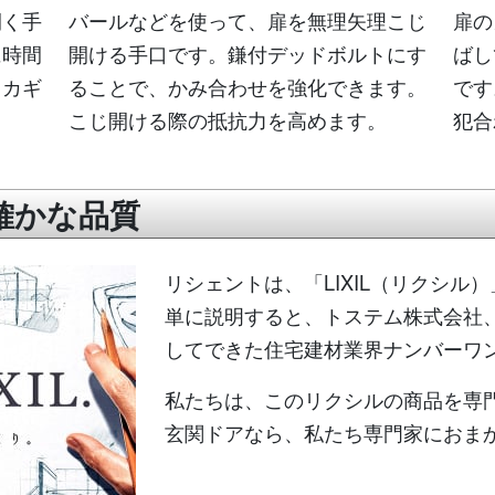
開く手
バールなどを使って、扉を無理矢理こじ
扉の
に時間
開ける手口です。鎌付デッドボルトにす
ばし
。カギ
ることで、かみ合わせを強化できます。
です
こじ開ける際の抵抗力を高めます。
犯合
確かな品質
リシェントは、「LIXIL（リクシ
単に説明すると、トステム株式会社、
してできた住宅建材業界ナンバーワ
私たちは、このリクシルの商品を専
玄関ドアなら、私たち専門家におま