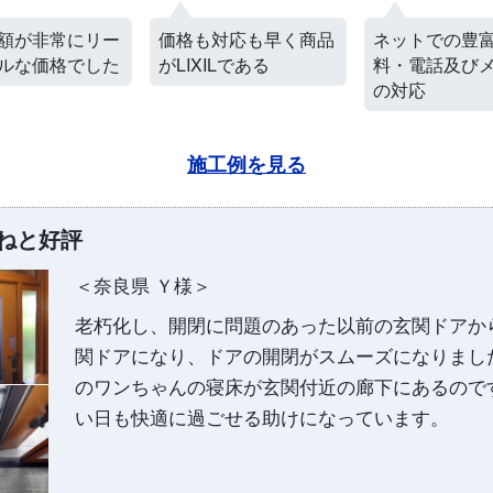
対応も早く商品
ネットでの豊富な資
豊富な実績を
ILである
料・電話及びメールで
ること
の対応
施工例を見る
ねと好評
＜奈良県 Ｙ様＞
老朽化し、開閉に問題のあった以前の玄関ドアか
関ドアになり、ドアの開閉がスムーズになりまし
のワンちゃんの寝床が玄関付近の廊下にあるので
い日も快適に過ごせる助けになっています。