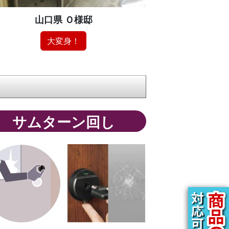
山口県 Ｏ様邸
大変身！
サムターン回し