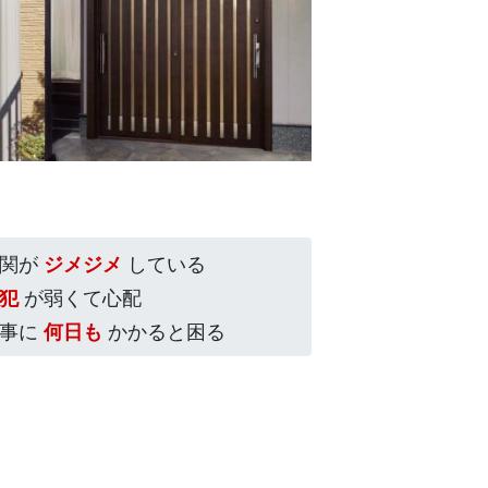
玄関が
ジメジメ
している
犯
が弱くて心配
工事に
何日も
かかると困る