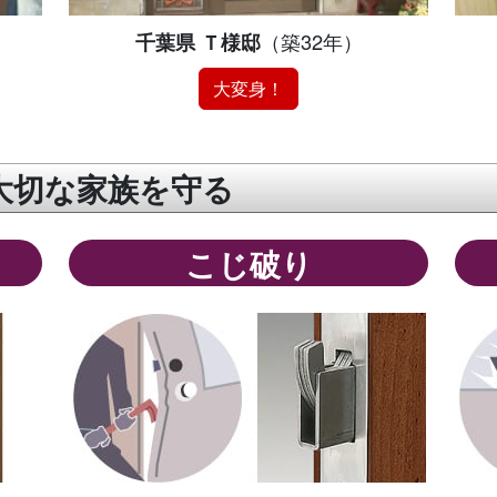
千葉県 Ｔ様邸
（築32年）
大変身！
大切な家族を守る
こじ破り