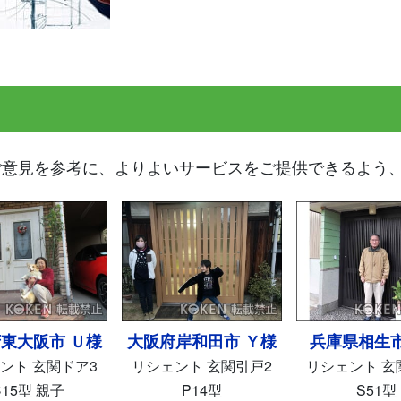
ご意見を参考に、よりよいサービスをご提供できるよう
岸和田市 Ｙ様
兵庫県相生市 Ｋ様
東京都世田谷
ント 玄関引戸2
リシェント 玄関引戸2
リシェント 玄
P14型
S51型
G15型 