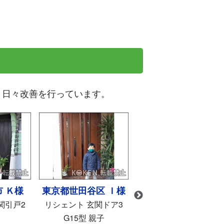
、日々改善を行っています。
区 Ｉ様
兵庫県神崎郡市 Ｔ様
東京都新宿区 Ｈ様
関ドア3
リシェント 玄関ドア3
リシェント 玄関ドア3
親子
M83型 親子
G82型 親子