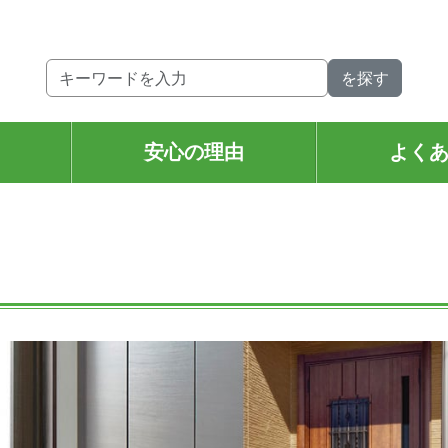
。
安心の理由
よく