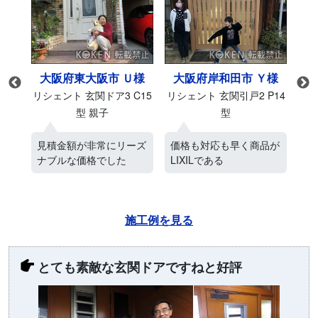
様
大阪府東大阪市 Ｕ様
大阪府岸和田市 Ｙ様
M27
リシェント 玄関ドア3 C15
リシェント 玄関引戸2 P14
リシ
型 親子
型
ス
見積金額が非常にリーズ
価格も対応も早く商品が
ネ
ナブルな価格でした
LIXILである
電
施工例を見る
とても素敵な玄関ドアですねと好評