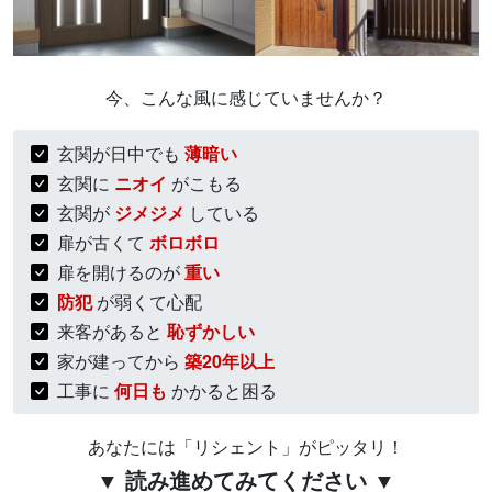
今、こんな風に感じていませんか？
玄関が日中でも
薄暗い
玄関に
ニオイ
がこもる
玄関が
ジメジメ
している
扉が古くて
ボロボロ
扉を開けるのが
重い
防犯
が弱くて心配
来客があると
恥ずかしい
家が建ってから
築20年以上
工事に
何日も
かかると困る
あなたには「リシェント」がピッタリ！
▼ 読み進めてみてください ▼