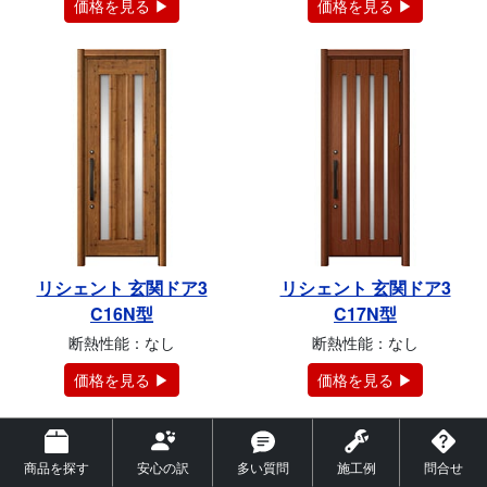
価格を見る ▶
価格を見る ▶
リシェント 玄関ドア3
リシェント 玄関ドア3
C16N型
C17N型
断熱性能：なし
断熱性能：なし
価格を見る ▶
価格を見る ▶
商品を探す
安心の訳
多い質問
施工例
問合せ