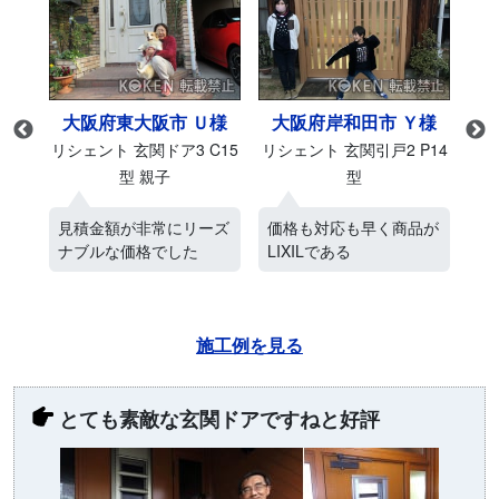
様
大阪府東大阪市 Ｕ様
大阪府岸和田市 Ｙ様
M27
リシェント 玄関ドア3 C15
リシェント 玄関引戸2 P14
リシ
型 親子
型
ス
見積金額が非常にリーズ
価格も対応も早く商品が
ネ
ナブルな価格でした
LIXILである
電
施工例を見る
とても素敵な玄関ドアですねと好評