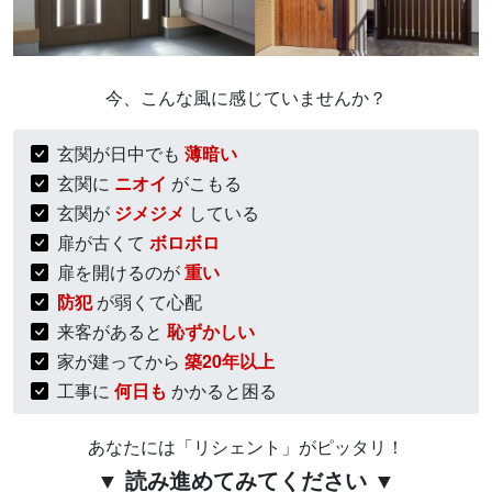
今、こんな風に感じていませんか？
玄関が日中でも
薄暗い
玄関に
ニオイ
がこもる
玄関が
ジメジメ
している
扉が古くて
ボロボロ
扉を開けるのが
重い
防犯
が弱くて心配
来客があると
恥ずかしい
家が建ってから
築20年以上
工事に
何日も
かかると困る
あなたには「リシェント」がピッタリ！
▼ 読み進めてみてください ▼