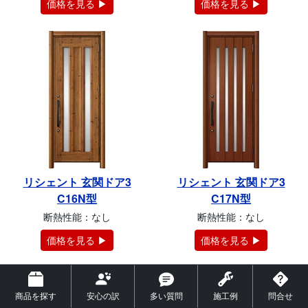
価格を見る ▶
価格を見る ▶
リシェント 玄関ドア3
リシェント 玄関ドア3
C16N型
C17N型
断熱性能：なし
断熱性能：なし
価格を見る ▶
価格を見る ▶
商品を探す
安心の訳
多い質問
施工例
問合せ