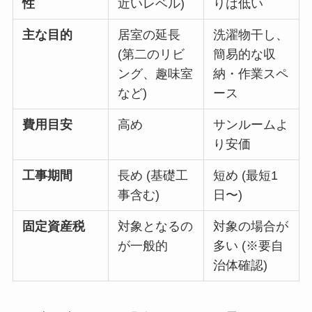
性
近いレベル)
りは低い
主な目的
居室の延長
洗濯物干し、
(第二のリビ
簡易的な収
ング、趣味室
納・作業スペ
など)
ース
費用目安
高め
サンルームよ
り安価
工事期間
長め (基礎工
短め (最短1
事含む)
日〜)
固定資産税
対象となるの
対象の場合が
が一般的
多い (※要自
治体確認)