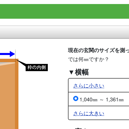
現在の玄関のサイズを測
では何㎜ですか？
▼横幅
さらに小さい
1,040㎜ ～ 1,361㎜
さらに大きい