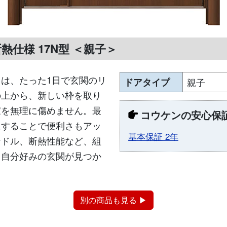
熱仕様 17N型 ＜親子＞
は、たった1日で玄関のリ
ドアタイプ
親子
の上から、新しい枠を取り
家を無理に傷めません。最
コウケンの安心保
にすることで便利さもアッ
基本保証 2年
ンドル、断熱性能など、組
、自分好みの玄関が見つか
別の商品も見る ▶