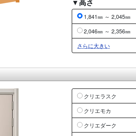
▼高さ
1,841㎜ ～ 2,045㎜
2,046㎜ ～ 2,356㎜
さらに大きい
クリエラスク
クリエモカ
クリエダーク