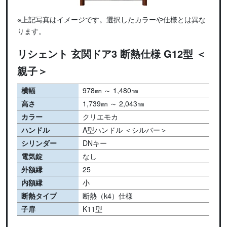
※上記写真はイメージです。選択したカラーや仕様とは異な
ります。
リシェント 玄関ドア3 断熱仕様 G12型 ＜
親子＞
横幅
978㎜ ～ 1,480㎜
高さ
1,739㎜ ～ 2,043㎜
カラー
クリエモカ
ハンドル
A型ハンドル ＜シルバー＞
シリンダー
DNキー
電気錠
なし
外額縁
25
内額縁
小
断熱タイプ
断熱（k4）仕様
子扉
K11型