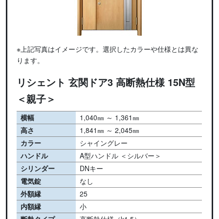
※上記写真はイメージです。選択したカラーや仕様とは異な
ります。
リシェント 玄関ドア3 高断熱仕様 15N型
＜親子＞
横幅
1,040㎜ ～ 1,361㎜
高さ
1,841㎜ ～ 2,045㎜
カラー
シャイングレー
ハンドル
A型ハンドル ＜シルバー＞
シリンダー
DNキー
電気錠
なし
外額縁
25
内額縁
小
断熱タイプ
高断熱仕様（k1.5）