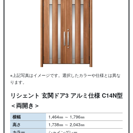
※上記写真はイメージです。選択したカラーや仕様とは異な
ります。
リシェント 玄関ドア3 アルミ仕様 C14N型
＜両開き＞
横幅
1,464㎜ ～ 1,796㎜
高さ
1,738㎜ ～ 2,043㎜
カラー
シャイングレー