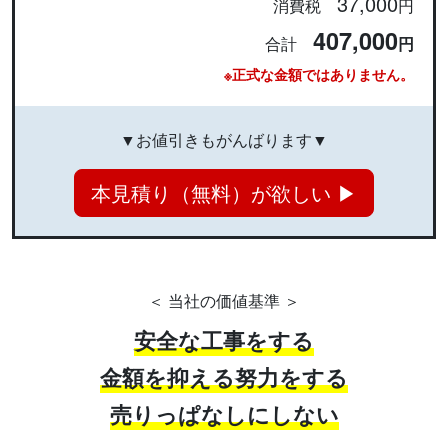
37,000
消費税
円
407,000
合計
円
※正式な金額ではありません。
▼お値引きもがんばります▼
本見積り（無料）が欲しい ▶
＜ 当社の価値基準 ＞
安全な工事をする
金額を抑える努力をする
売りっぱなしにしない