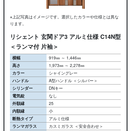
※上記写真はイメージです。選択したカラーや仕様とは異な
ります。
リシェント 玄関ドア3 アルミ仕様 C14N型
＜ランマ付 片袖＞
横幅
919㎜ ～ 1,446㎜
高さ
1,973㎜ ～ 2,278㎜
カラー
シャイングレー
ハンドル
A型ハンドル ＜シルバー＞
シリンダー
DNキー
電気錠
なし
外額縁
25
内額縁
小
断熱タイプ
アルミ仕様
ランマガラス
カスミガラス ＜安全合わせ＞