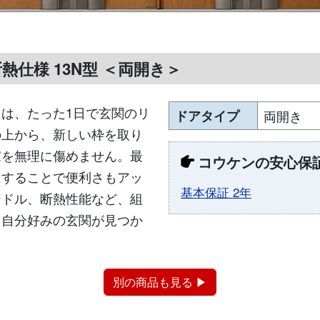
熱仕様 13N型 ＜両開き＞
は、たった1日で玄関のリ
ドアタイプ
両開き
の上から、新しい枠を取り
家を無理に傷めません。最
コウケンの安心保
にすることで便利さもアッ
基本保証 2年
ンドル、断熱性能など、組
、自分好みの玄関が見つか
別の商品も見る ▶