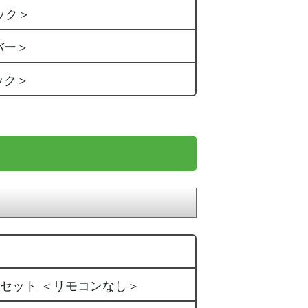
ック＞
バー＞
ック＞
ドキーセット ＜リモコンなし＞