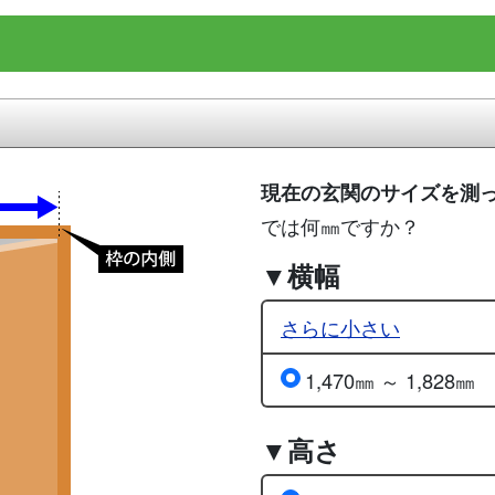
現在の玄関のサイズを測
では何㎜ですか？
▼横幅
さらに小さい
1,470㎜ ～ 1,828㎜
▼高さ