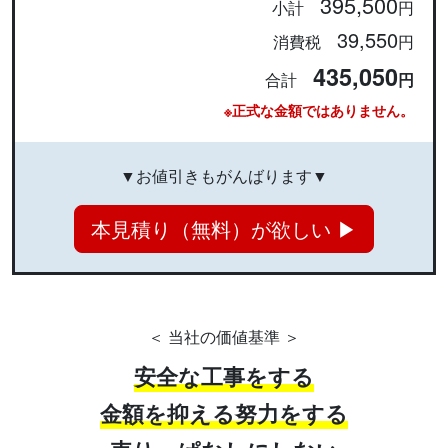
395,500
小計
円
39,550
消費税
円
435,050
合計
円
※正式な金額ではありません。
▼お値引きもがんばります▼
本見積り（無料）が欲しい ▶
＜ 当社の価値基準 ＞
安全な工事をする
金額を抑える努力をする