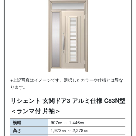
※上記写真はイメージです。選択したカラーや仕様とは異な
ります。
リシェント 玄関ドア3 アルミ仕様 C83N型
＜ランマ付 片袖＞
横幅
907㎜ ～ 1,446㎜
高さ
1,973㎜ ～ 2,278㎜