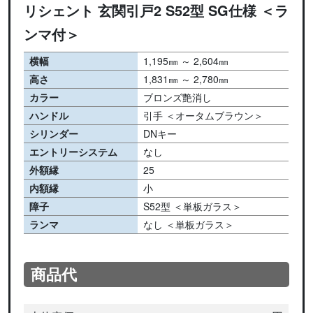
リシェント 玄関引戸2 S52型 SG仕様 ＜ラ
ンマ付＞
横幅
1,195㎜ ～ 2,604㎜
高さ
1,831㎜ ～ 2,780㎜
カラー
ブロンズ艶消し
ハンドル
引手 ＜オータムブラウン＞
シリンダー
DNキー
エントリーシステム
なし
外額縁
25
内額縁
小
障子
S52型 ＜単板ガラス＞
ランマ
なし ＜単板ガラス＞
商品代