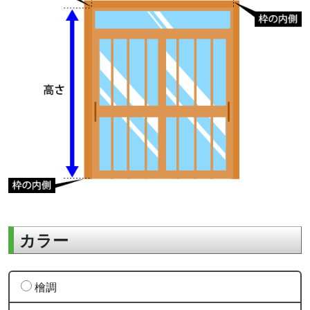
カラー
檜調