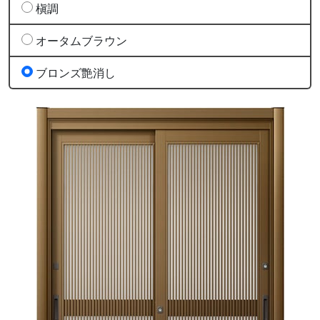
槇調
オータムブラウン
ブロンズ艶消し