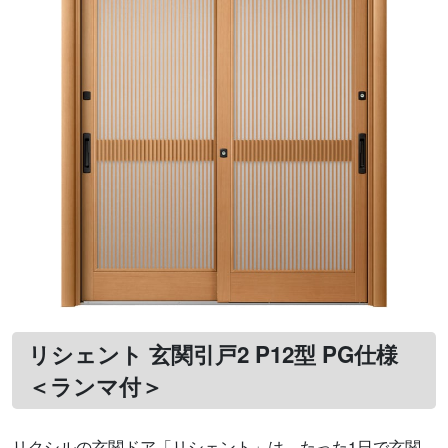
リシェント 玄関引戸2 P12型 PG仕様
＜ランマ付＞
リクシルの玄関ドア「リシェント」は、たった1日で玄関