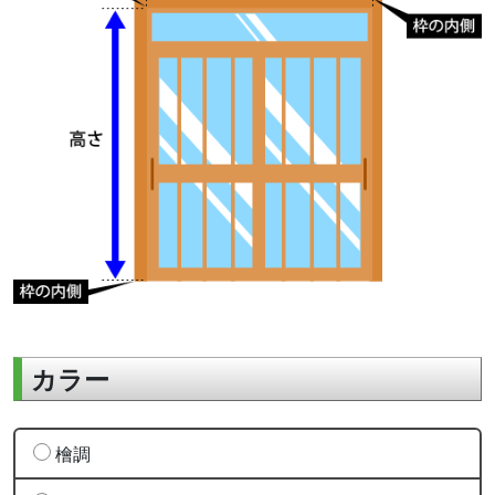
カラー
檜調