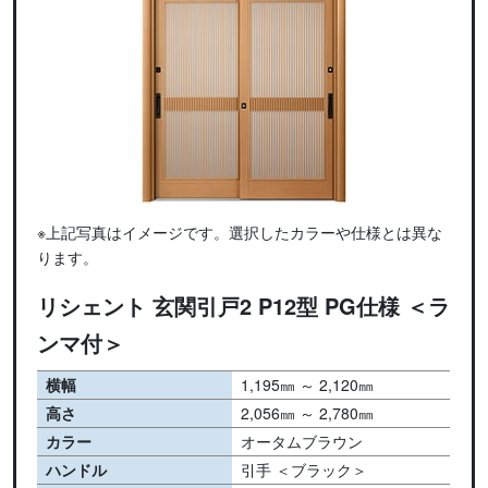
※上記写真はイメージです。選択したカラーや仕様とは異な
ります。
リシェント 玄関引戸2 P12型 PG仕様 ＜ラ
ンマ付＞
横幅
1,195㎜ ～ 2,120㎜
高さ
2,056㎜ ～ 2,780㎜
カラー
オータムブラウン
ハンドル
引手 ＜ブラック＞