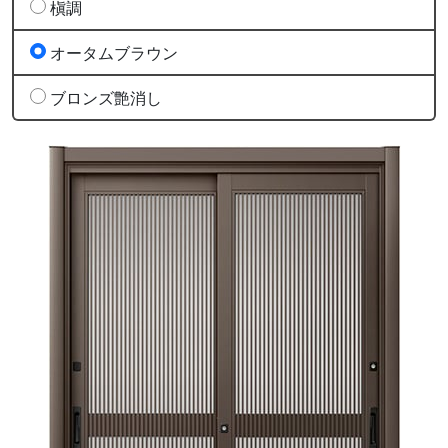
槇調
オータムブラウン
ブロンズ艶消し