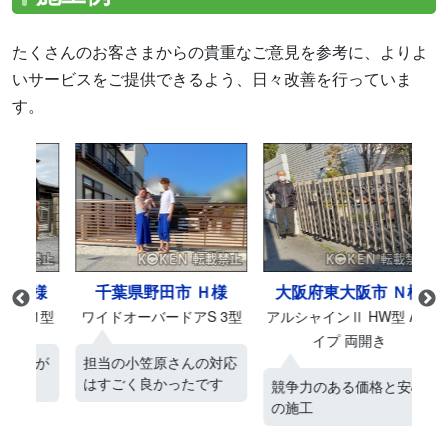
たくさんのお客さまからの貴重なご意見を参考に、よりよ
いサービスをご提供できるよう、日々改善を行っていま
す。
Ｈ様
千葉県野田市 Ｈ様
大阪府東大阪市 Ｎ様
埼
1型
ワイドオーバードアS 3型
アルシャインⅡ HW型 Aタ
イプ 両開き
アル
明が
担当の小笠原さんの対応
はすごく良かったです
競争力のある価格と安心
の施工
メ
安