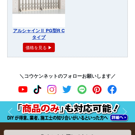
アルシャインⅡ PG型R C
タイプ
価格を見る ▶
＼コウケンネットのフォローお願いします／
前へ
次へ