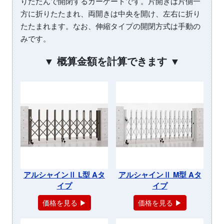
りたたんで開閉するカーゲートです。片開きは片側一
方に折りたたまれ、両開きは中央を開け、左右に折り
たたまれます。なお、伸縮タイプの開閉方式は手動の
みです。
▼ 概算金額を計算できます ▼
アルシャインⅡ L型 Aタ
アルシャインⅡ M型 Aタ
イプ
イプ
価格を見る ▶
価格を見る ▶