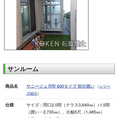
サンルーム
商品名
サニージュ R型 600タイプ 部分囲い
（
シリー
ズ紹介
）
仕様
サイズ：間口2.0間（テラス3,640㎜）+1.5間
（囲い・2,730㎜）、出幅5尺（1,485㎜）