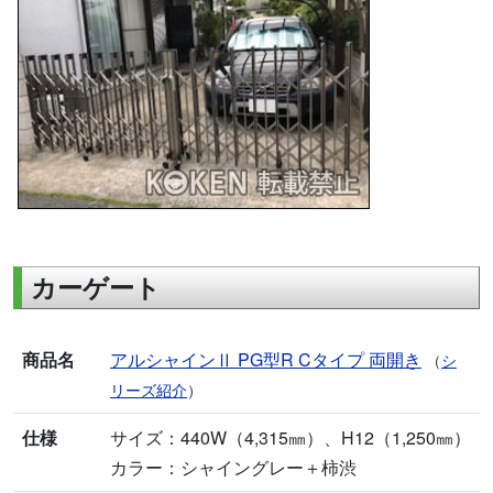
カーゲート
商品名
アルシャインⅡ PG型R Cタイプ 両開き
（
シ
リーズ紹介
）
仕様
サイズ：440W（4,315㎜）、H12（1,250㎜）
カラー：シャイングレー＋柿渋