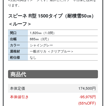
ります。
スピーネ R型 1500タイプ（耐積雪50㎝）
＜ルーフ＞
間口
1,820㎜（1.0間）
出幅
885㎜（3尺）
カラー
シャイングレー
屋根材
一般ポリカ ＜クリアブルー＞
桁仕様
なし
商品代
本体定価
174,500円
本体値引き
-95,975円
(55%OFF)