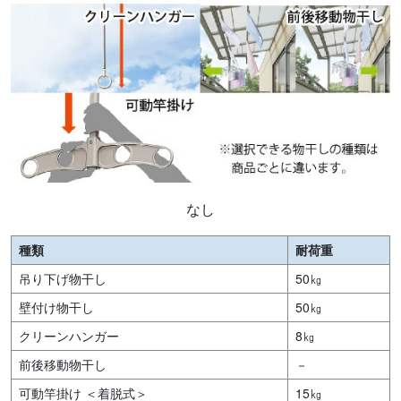
なし
種類
耐荷重
吊り下げ物干し
50㎏
壁付け物干し
50㎏
クリーンハンガー
8㎏
前後移動物干し
－
可動竿掛け ＜着脱式＞
15㎏