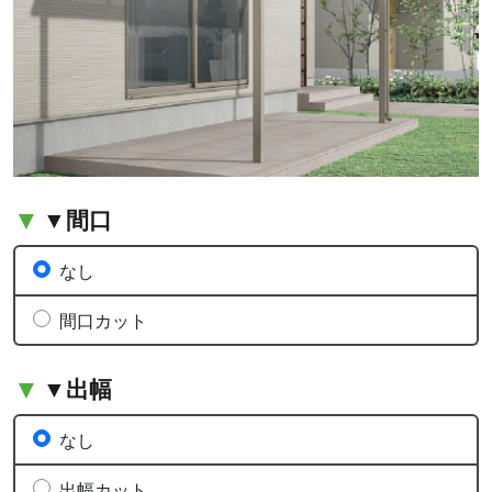
▼間口
なし
間口カット
▼出幅
なし
出幅カット