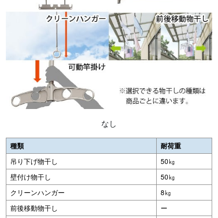
なし
種類
耐荷重
吊り下げ物干し
50㎏
壁付け物干し
50㎏
クリーンハンガー
8㎏
前後移動物干し
ー