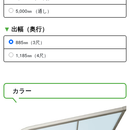
5,000㎜ （通し）
出幅（奥行）
885㎜（3尺）
1,185㎜（4尺）
カラー