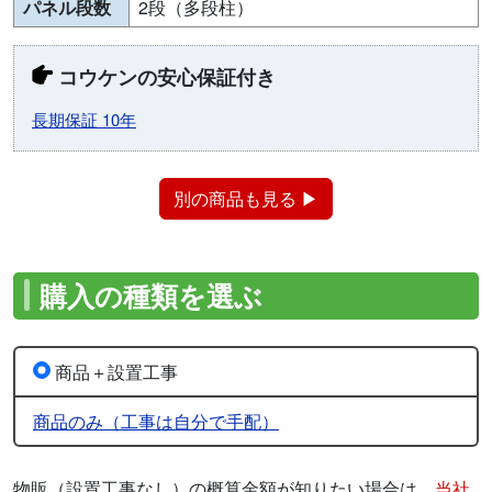
パネル段数
2段（多段柱）
コウケンの安心保証付き
長期保証 10年
別の商品も見る ▶
購入の種類を選ぶ
商品＋設置工事
商品のみ（工事は自分で手配）
物販（設置工事なし）の概算金額が知りたい場合は、
当社