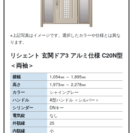
※上記写真はイメージです。選択したカラーや仕様とは異な
ります。
リシェント 玄関ドア3 アルミ仕様 C20N型
＜両袖＞
横幅
1,054㎜ ～ 1,895㎜
高さ
1,973㎜ ～ 2,278㎜
カラー
シャイングレー
ハンドル
A型ハンドル ＜シルバー＞
シリンダー
DNキー
電気錠
なし
外額縁
25
内額縁
小