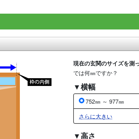
現在の玄関のサイズを測
では何㎜ですか？
▼横幅
752㎜ ～ 977㎜
さらに大きい
▼高さ