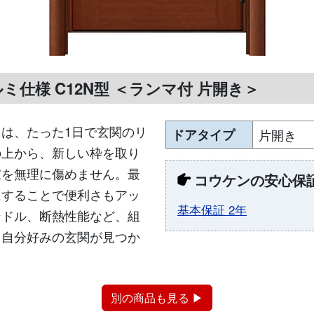
ミ仕様 C12N型 ＜ランマ付 片開き＞
は、たった1日で玄関のリ
ドアタイプ
片開き
の上から、新しい枠を取り
家を無理に傷めません。最
コウケンの安心保
にすることで便利さもアッ
基本保証 2年
ンドル、断熱性能など、組
、自分好みの玄関が見つか
別の商品も見る ▶