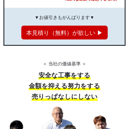
▼お値引きもがんばります▼
本見積り（無料）が欲しい ▶
＜ 当社の価値基準 ＞
安全な工事をする
金額を抑える努力をする
売りっぱなしにしない