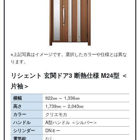
※上記写真はイメージです。選択したカラーや仕様とは異な
ります。
リシェント 玄関ドア3 断熱仕様 M24型 ＜
片袖＞
横幅
922㎜ ～ 1,336㎜
高さ
1,739㎜ ～ 2,043㎜
カラー
クリエモカ
ハンドル
A型ハンドル ＜シルバー＞
シリンダー
DNキー
電気錠
なし