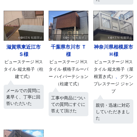
滋賀県東近江市
千葉県市川市 Ｔ
神奈川県相模原市
Ｓ様
様
Ｈ様
ビューステージ Hス
ビューステージ Hス
ビューステージ Hス
タイル 縦太格子（柱
タイル 横格子ルーバ
タイル 縦太格子（屋
、
建て式）
ー ハイパーテション
根置き式）
グラン
（柱建て式）
プレステージ ジャン
メールでの質問に
プ
素早く、丁寧に回
工事や商品につい
答いただいた
ての質問にすぐに
親切・迅速に対応
答えて頂けた
していただきまし
た