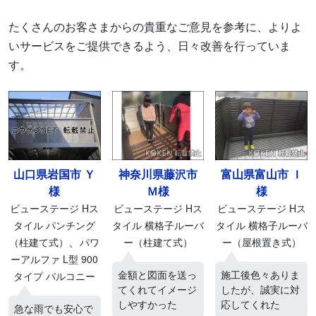
たくさんのお客さまからの貴重なご意見を参考に、よりよ
いサービスをご提供できるよう、日々改善を行っていま
す。
山口県岩国市 Ｙ
神奈川県藤沢市
富山県富山市 Ｉ
様
Ｍ様
様
ビューステージ Hス
ビューステージ Hス
ビューステージ Hス
タイル パンチング
タイル 横格子ルーバ
タイル 横格子ルーバ
、
（柱建て式）
パワ
ー（柱建て式）
ー（屋根置き式）
ーアルファ L型 900
金額と図面を送っ
施工後色々ありま
タイプ バルコニー
てくれてイメージ
したが、誠実に対
しやすかった
応してくれた
急な雨でも安心で