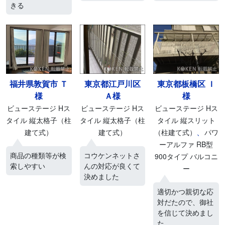
きる
福井県敦賀市 Ｔ
東京都江戸川区
東京都板橋区 Ｉ
様
Ａ様
様
ビューステージ Hス
ビューステージ Hス
ビューステージ Hス
タイル 縦太格子（柱
タイル 縦太格子（柱
タイル 縦スリット
、
建て式）
建て式）
（柱建て式）
パワ
ーアルファ RB型
商品の種類等が検
コウケンネットさ
900タイプ バルコニ
索しやすい
んの対応が良くて
ー
決めました
適切かつ親切な応
対だたので、御社
を信じて決めまし
た