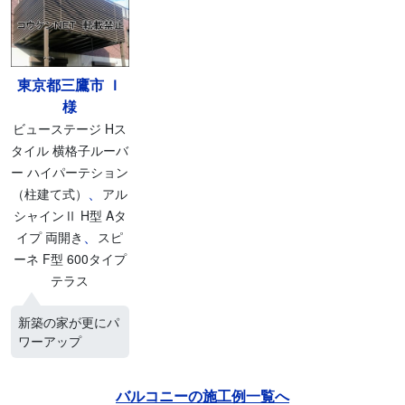
東京都三鷹市 Ｉ
様
ビューステージ Hス
タイル 横格子ルーバ
ー ハイパーテション
、
（柱建て式）
アル
シャインⅡ H型 Aタ
、
イプ 両開き
スピ
ーネ F型 600タイプ
テラス
新築の家が更にパ
ワーアップ
バルコニーの施工例一覧へ