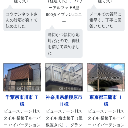
、
建て式）
（柱建て式）
パワ
建て式）
ーアルファ RB型
コウケンネットさ
メールでの質問に
900タイプ バルコニ
んの対応が良くて
素早く、丁寧に回
ー
決めました
答いただいた
適切かつ親切な応
対だたので、御社
を信じて決めまし
た
千葉県市川市 Ｔ
神奈川県相模原市
東京都三鷹市 Ｉ
様
Ｈ様
様
ビューステージ Hス
ビューステージ Hス
ビューステージ Hス
タイル 横格子ルーバ
タイル 縦太格子（屋
タイル 横格子ルーバ
、
ー ハイパーテション
根置き式）
グラン
ー ハイパーテション