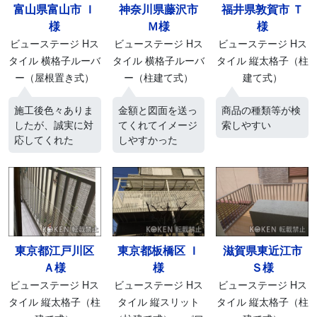
富山県富山市 Ｉ
神奈川県藤沢市
福井県敦賀市 Ｔ
様
Ｍ様
様
ビューステージ Hス
ビューステージ Hス
ビューステージ Hス
タイル 横格子ルーバ
タイル 横格子ルーバ
タイル 縦太格子（柱
ー（屋根置き式）
ー（柱建て式）
建て式）
施工後色々ありま
金額と図面を送っ
商品の種類等が検
したが、誠実に対
てくれてイメージ
索しやすい
応してくれた
しやすかった
東京都江戸川区
東京都板橋区 Ｉ
滋賀県東近江市
Ａ様
様
Ｓ様
ビューステージ Hス
ビューステージ Hス
ビューステージ Hス
タイル 縦太格子（柱
タイル 縦スリット
タイル 縦太格子（柱