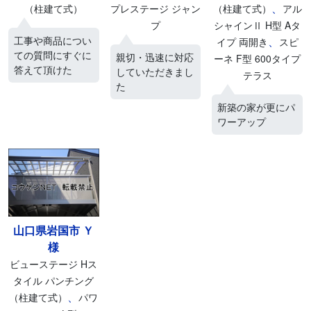
、
（柱建て式）
プレステージ ジャン
（柱建て式）
アル
プ
シャインⅡ H型 Aタ
工事や商品につい
、
イプ 両開き
スピ
ての質問にすぐに
親切・迅速に対応
ーネ F型 600タイプ
答えて頂けた
していただきまし
テラス
た
新築の家が更にパ
ワーアップ
山口県岩国市 Ｙ
様
ビューステージ Hス
タイル パンチング
、
（柱建て式）
パワ