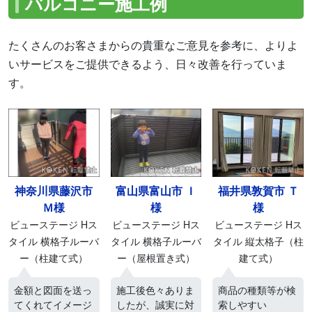
バルコニー施工例
たくさんのお客さまからの貴重なご意見を参考に、よりよ
いサービスをご提供できるよう、日々改善を行っていま
す。
神奈川県藤沢市
富山県富山市 Ｉ
福井県敦賀市 Ｔ
Ｍ様
様
様
ビューステージ Hス
ビューステージ Hス
ビューステージ Hス
タイル 横格子ルーバ
タイル 横格子ルーバ
タイル 縦太格子（柱
ー（柱建て式）
ー（屋根置き式）
建て式）
金額と図面を送っ
施工後色々ありま
商品の種類等が検
てくれてイメージ
したが、誠実に対
索しやすい