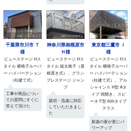
千葉県市川市 Ｔ
神奈川県相模原市
東京都三鷹市 Ｉ
様
Ｈ様
様
ビューステージ Hス
ビューステージ Hス
ビューステージ Hス
タイル 横格子ルーバ
タイル 縦太格子（屋
タイル 横格子ルーバ
、
ー ハイパーテション
根置き式）
グラン
ー ハイパーテション
、
（柱建て式）
プレステージ ジャン
（柱建て式）
アル
プ
シャインⅡ H型 Aタ
工事や商品につい
、
イプ 両開き
スピ
ての質問にすぐに
親切・迅速に対応
ーネ F型 600タイプ
答えて頂けた
していただきまし
テラス
た
新築の家が更にパ
ワーアップ