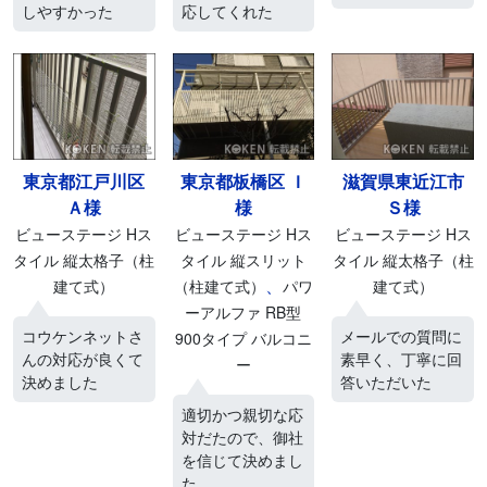
しやすかった
応してくれた
東京都江戸川区
東京都板橋区 Ｉ
滋賀県東近江市
Ａ様
様
Ｓ様
ビューステージ Hス
ビューステージ Hス
ビューステージ Hス
タイル 縦太格子（柱
タイル 縦スリット
タイル 縦太格子（柱
、
建て式）
（柱建て式）
パワ
建て式）
ーアルファ RB型
コウケンネットさ
メールでの質問に
900タイプ バルコニ
んの対応が良くて
素早く、丁寧に回
ー
決めました
答いただいた
適切かつ親切な応
対だたので、御社
を信じて決めまし
た