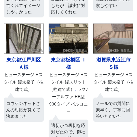
てくれてイメージ
したが、誠実に対
索しやすい
しやすかった
応してくれた
東京都江戸川区
東京都板橋区 Ｉ
滋賀県東近江市
Ａ様
様
Ｓ様
ビューステージ Hス
ビューステージ Hス
ビューステージ Hス
タイル 縦太格子（柱
タイル 縦スリット
タイル 縦太格子（柱
、
建て式）
（柱建て式）
パワ
建て式）
ーアルファ RB型
コウケンネットさ
メールでの質問に
900タイプ バルコニ
んの対応が良くて
素早く、丁寧に回
ー
決めました
答いただいた
適切かつ親切な応
対だたので、御社