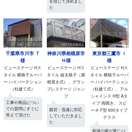
を信じて決めまし
た
千葉県市川市 Ｔ
神奈川県相模原市
東京都三鷹市 Ｉ
様
Ｈ様
様
ビューステージ Hス
ビューステージ Hス
ビューステージ Hス
タイル 横格子ルーバ
タイル 縦太格子（屋
タイル 横格子ルーバ
、
ー ハイパーテション
根置き式）
グラン
ー ハイパーテション
、
（柱建て式）
プレステージ ジャン
（柱建て式）
アル
プ
シャインⅡ H型 Aタ
工事や商品につい
、
イプ 両開き
スピ
ての質問にすぐに
親切・迅速に対応
ーネ F型 600タイプ
答えて頂けた
していただきまし
テラス
た
新築の家が更にパ