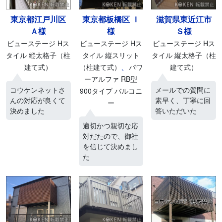
東京都江戸川区
東京都板橋区 Ｉ
滋賀県東近江市
Ａ様
様
Ｓ様
ビューステージ Hス
ビューステージ Hス
ビューステージ Hス
タイル 縦太格子（柱
タイル 縦スリット
タイル 縦太格子（柱
、
建て式）
（柱建て式）
パワ
建て式）
ーアルファ RB型
コウケンネットさ
メールでの質問に
900タイプ バルコニ
んの対応が良くて
素早く、丁寧に回
ー
決めました
答いただいた
適切かつ親切な応
対だたので、御社
を信じて決めまし
た