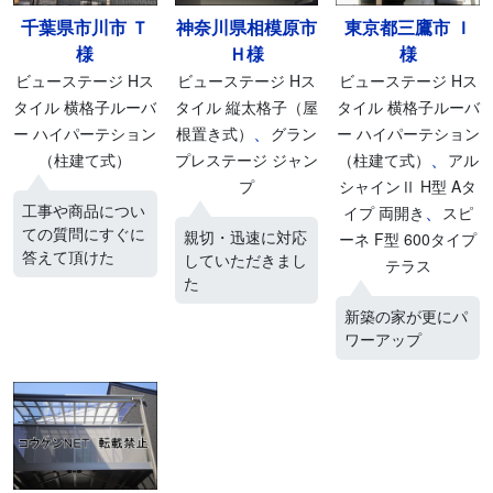
千葉県市川市 Ｔ
神奈川県相模原市
東京都三鷹市 Ｉ
様
Ｈ様
様
ビューステージ Hス
ビューステージ Hス
ビューステージ Hス
タイル 横格子ルーバ
タイル 縦太格子（屋
タイル 横格子ルーバ
、
ー ハイパーテション
根置き式）
グラン
ー ハイパーテション
、
（柱建て式）
プレステージ ジャン
（柱建て式）
アル
プ
シャインⅡ H型 Aタ
工事や商品につい
、
イプ 両開き
スピ
ての質問にすぐに
親切・迅速に対応
ーネ F型 600タイプ
答えて頂けた
していただきまし
テラス
た
新築の家が更にパ
ワーアップ