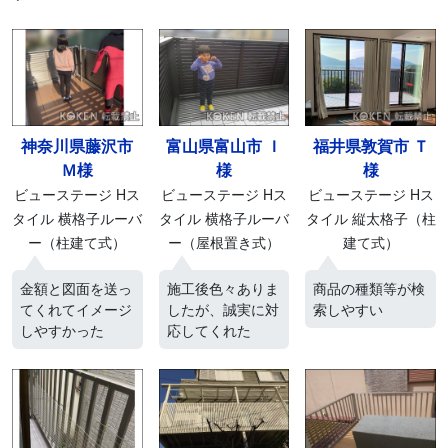
神奈川県藤沢市
富山県富山市 Ｉ
福井県敦賀市 Ｔ
Ｍ様
様
様
ビューステージ Hス
ビューステージ Hス
ビューステージ Hス
タイル 横格子ルーバ
タイル 横格子ルーバ
タイル 縦太格子（柱
ー（柱建て式）
ー（屋根置き式）
建て式）
金額と図面を送っ
施工後色々ありま
商品の種類等が検
てくれてイメージ
したが、誠実に対
索しやすい
しやすかった
応してくれた