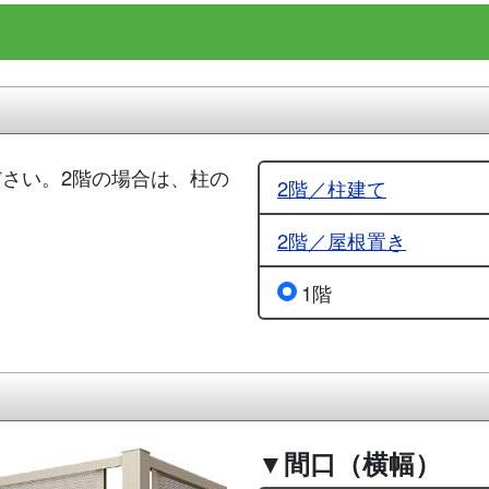
さい。2階の場合は、柱の
2階／柱建て
2階／屋根置き
1階
▼間口（横幅）