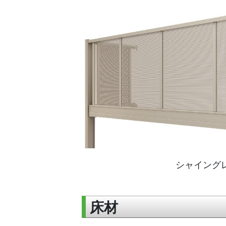
シャイング
床材