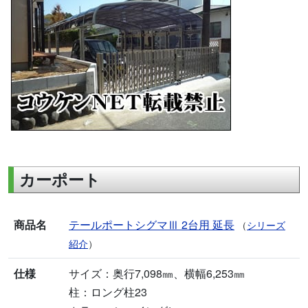
カーポート
商品名
テールポートシグマⅢ 2台用 延長
（
シリーズ
紹介
）
仕様
サイズ：奥行7,098㎜、横幅6,253㎜
柱：ロング柱23