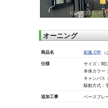
オーニング
商品名
彩風 C型
（
仕様
サイズ：間口1
本体カラー
キャンバス
駆動方式：手
追加工事
ベースプレ