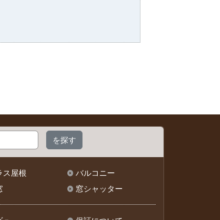
ラス屋根
バルコニー
窓
窓シャッター