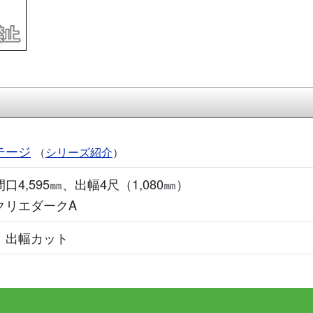
テージ
（
シリーズ紹介
）
口4,595㎜、出幅4尺（1,080㎜）
クリエダークA
、出幅カット