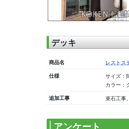
デッキ
商品名
レストス
仕様
サイズ：間
カラー：
追加工事
束石工事
アンケート