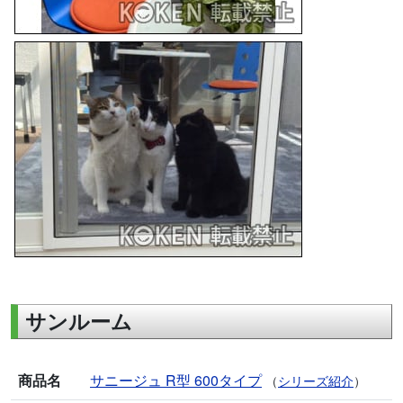
サンルーム
商品名
サニージュ R型 600タイプ
（
シリーズ紹介
）