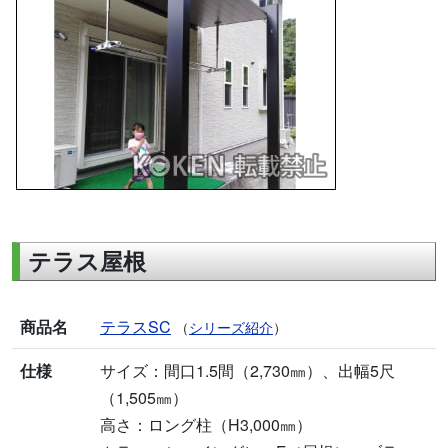
テラス屋根
商品名
テラスSC
（
シリーズ紹介
）
仕様
サイズ：間口1.5間（2,730㎜）、出幅5尺
（1,505㎜）
高さ：ロング柱（H3,000㎜）