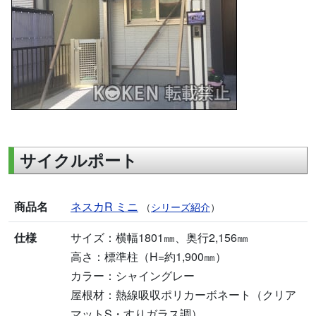
サイクルポート
商品名
ネスカR ミニ
（
シリーズ紹介
）
仕様
サイズ：横幅1801㎜、奥行2,156㎜
高さ：標準柱（H=約1,900㎜）
カラー：シャイングレー
屋根材：熱線吸収ポリカーボネート（クリア
マットS・すりガラス調）