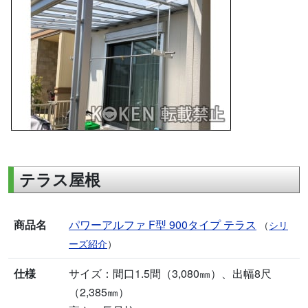
テラス屋根
商品名
パワーアルファ F型 900タイプ テラス
（
シリ
ーズ紹介
）
仕様
サイズ：間口1.5間（3,080㎜）、出幅8尺
（2,385㎜）