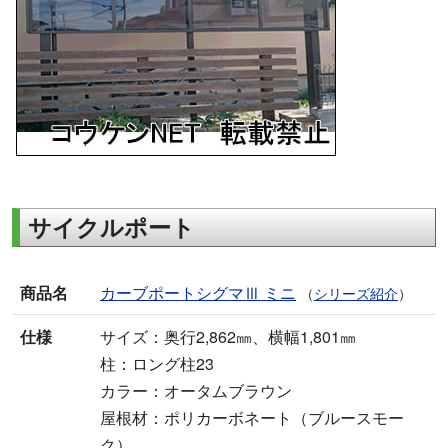
サイクルポート
商品名
カーブポートシグマⅢ ミニ
（
シリーズ紹介
）
仕様
サイズ：奥行2,862㎜、横幅1,801㎜
柱：ロング柱23
カラー：オータムブラウン
屋根材：ポリカーボネート（ブルースモー
ク）