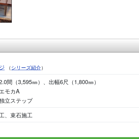
ジ
（
シリーズ紹介
）
.0間（3,595㎜）、出幅6尺（1,800㎜）
エモカA
独立ステップ
工、束石施工