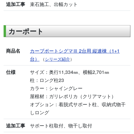
追加工事
束石施工、出幅カット
カーポート
商品名
カーブポートシグマⅢ 2台用 縦連棟（1+1
台）
（
シリーズ紹介
）
仕様
サイズ：奥行11,334㎜、横幅2,701㎜
柱：ロング柱23
カラー：シャイングレー
屋根材：ガリレポリカ（クリアマット）
オプション：着脱式サポート柱、収納式物干
しロング
追加工事
サポート柱取付、物干し取付