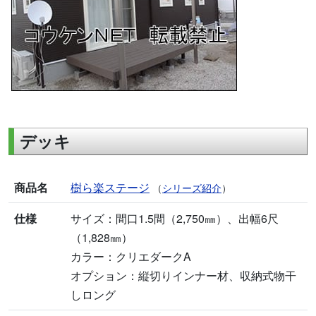
デッキ
商品名
樹ら楽ステージ
（
シリーズ紹介
）
仕様
サイズ：間口1.5間（2,750㎜）、出幅6尺
（1,828㎜）
カラー：クリエダークA
オプション：縦切りインナー材、収納式物干
しロング